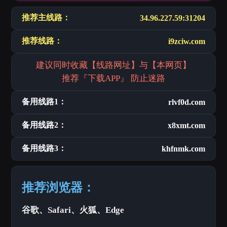
推荐主线路：
34.96.227.59:31204
推荐线路：
i9zciw.com
建议同时收藏【线路网址】与【本网页】
推荐『下载APP』 防止迷路
备用线路1：
rlvf0d.com
备用线路2：
x8xmt.com
备用线路3：
khfnmk.com
推荐浏览器：
谷歌、Safari、火狐、Edge